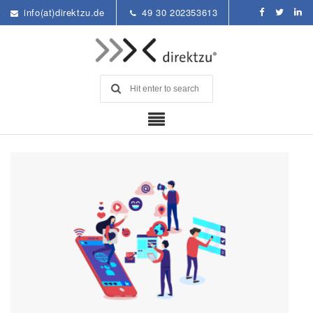
info(at)direktzu.de
49 30 202353613