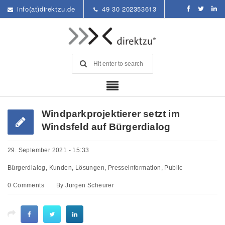
info(at)direktzu.de
49 30 202353613
Windparkprojektierer setzt im
Windsfeld auf Bürgerdialog
29. September 2021 - 15:33
Bürgerdialog
,
Kunden
,
Lösungen
,
Presseinformation
,
Public
0 Comments
By
Jürgen Scheurer