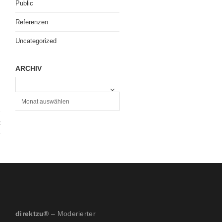
Public
Referenzen
Uncategorized
ARCHIV
A
R
C
H
t
I
V
direktzu®
– Moderierter