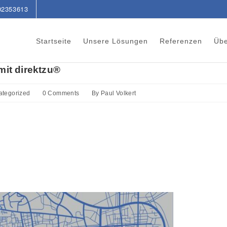
02353613
Startseite
Unsere Lösungen
Referenzen
Übe
mit direktzu®
ategorized
0 Comments
By
Paul Volkert