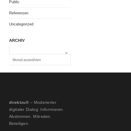
Public
Referenzen
Uncategorized
ARCHIV
A
R
C
H
I
V
direktzu®
– Moderierter
digitaler Dialog: Informieren.
Abstimmen. Mitreden.
Beteiligen.
: