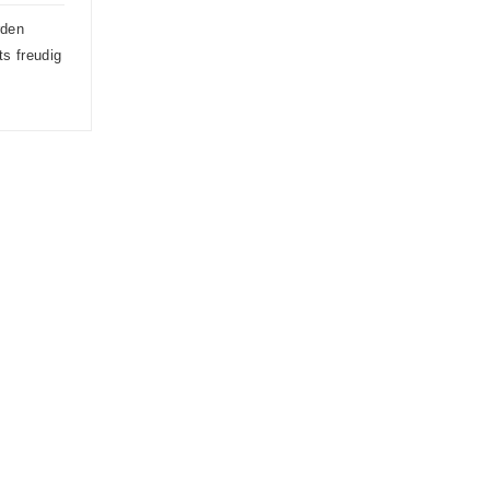
rden
ts freudig