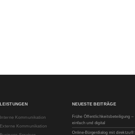
LEISTUNGEN
NEUESTE BEITRÄGE
Frühe Öffentlichkeitsbeteiligung –
Interne Kommunikation
einfach und digital
Externe Kommunikation
Online-Bürgerdialog mit direktzu®
Business Services