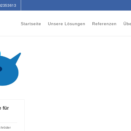
02353613
Startseite
Unsere Lösungen
Referenzen
Übe
 für
chröder