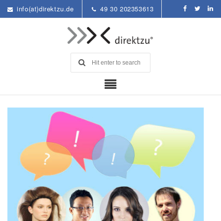
info(at)direktzu.de
49 30 202353613