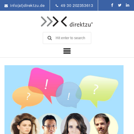
info(at)direktzu.de
49 30 202353613