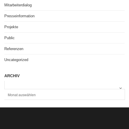
Mitarbeiterdialog
Presseinformation
Projekte
Public
Referenzen
Uncategorized
ARCHIV
A
R
C
H
I
V