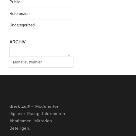
Public
Referenzen
Uncategorized
ARCHIV
A
R
C
H
I
V
direktzu®
– Moderierter
digitaler Dialog: Informieren.
Abstimmen. Mitreden.
Beteiligen.
: