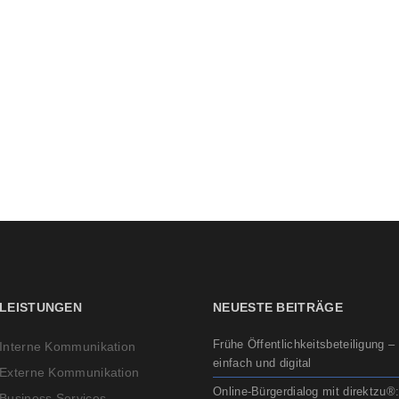
LEISTUNGEN
NEUESTE BEITRÄGE
Frühe Öffentlichkeitsbeteiligung –
Interne Kommunikation
einfach und digital
Externe Kommunikation
Online-Bürgerdialog mit direktzu®
Business Services