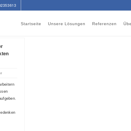
02353613
Startseite
Unsere Lösungen
Referenzen
Übe
er
kten
er
rbeitern
ssen
aufgeben.
Bedenken