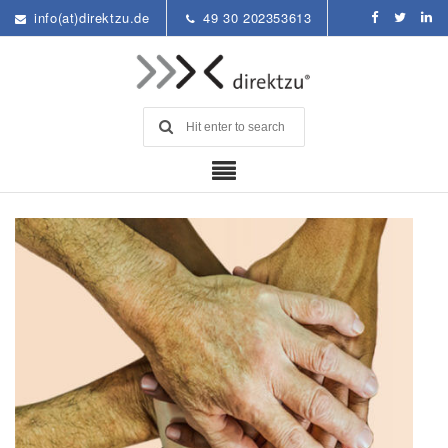
info(at)direktzu.de
49 30 202353613